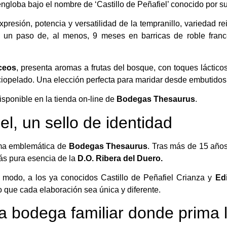
engloba bajo el nombre de ‘Castillo de Peñafiel’ conocido por su
xpresión, potencia y versatilidad de la tempranillo, variedad r
y un paso de, al menos, 9 meses en barricas de roble francé
áceos
, presenta aromas a frutas del bosque, con toques láctico
rciopelado. Una elección perfecta para maridar desde embutidos
sponible en la tienda on-line de
Bodegas Thesaurus
.
l, un sello de identidad
ma emblemática de
Bodegas Thesaurus
. Tras más de 15 año
más pura esencia de la
D.O. Ribera del Duero.
e modo, a los ya conocidos Castillo de Peñafiel Crianza y
Ed
o que cada elaboración sea única y diferente.
 bodega familiar donde prima l