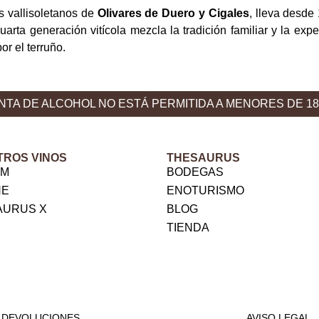
s vallisoletanos de
Olivares de Duero y Cigales
, lleva desde
arta generación vitícola mezcla la tradición familiar y la expe
or el terruño.
NTA DE ALCOHOL NO ESTÁ PERMITIDA A MENORES DE 1
TROS VINOS
THESAURUS
VM
BODEGAS
NE
ENOTURISMO
AURUS X
BLOG
TIENDA
DEVOLUCIONES
AVISO LEGAL