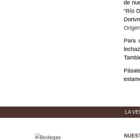
de nue
“Río D
Doriv
Origen
Para 
lecha
Tambié
Pásat
estamo
LA VE
NUES