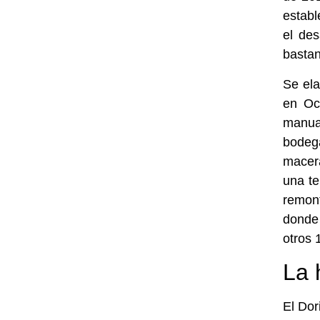
establ
el des
bastan
Se ela
en Oc
manua
bodeg
macera
una te
remont
donde 
otros 
La 
El Dor