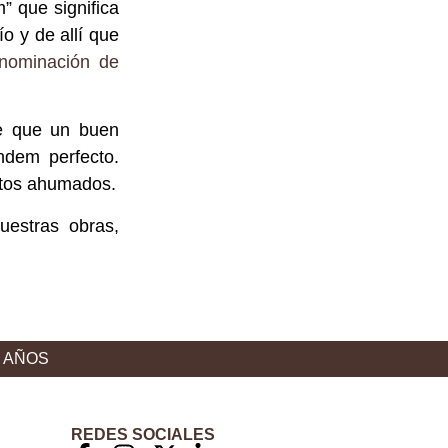
” que significa
o y de allí que
nominación de
je que un buen
ndem perfecto.
atos ahumados.
estras obras,
8 AÑOS
REDES SOCIALES