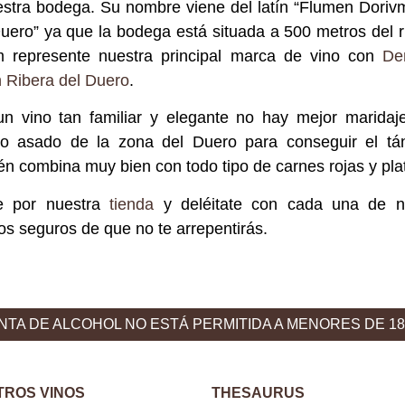
stra bodega. Su nombre viene del latín “Flumen Dorivm
uero” ya que la bodega está situada a 500 metros del rí
m represente nuestra principal marca de vino con
De
 Ribera del Duero
.
un vino tan familiar y elegante no hay mejor marida
zo asado de la zona del Duero para conseguir el tá
n combina muy bien con todo tipo de carnes rojas y pl
e por nuestra
tienda
y deléitate con cada una de nu
s seguros de que no te arrepentirás.
NTA DE ALCOHOL NO ESTÁ PERMITIDA A MENORES DE 1
TROS VINOS
THESAURUS