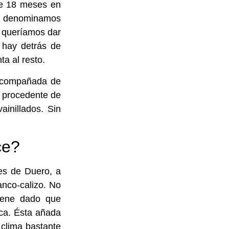
te 18 meses en
4 denominamos
e queríamos dar
e hay detrás de
ta al resto.
 acompañada de
a procedente de
inillados. Sin
ce?
es de Duero, a
ranco-calizo. No
iene dado que
ica. Ésta añada
 clima bastante