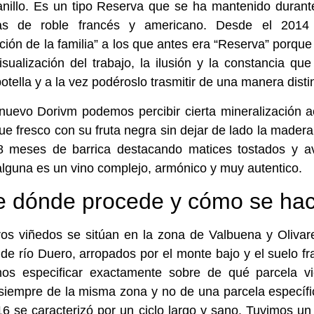
anillo. Es un tipo Reserva que se ha mantenido duran
cas de roble francés y americano. Desde el 201
ción de la familia” a los que antes era “Reserva” porqu
sualización del trabajo, la ilusión y la constancia qu
otella y a la vez podéroslo trasmitir de una manera distin
 nuevo Dorivm podemos percibir cierta mineralización
ue fresco con su fruta negra sin dejar de lado la mader
8 meses de barrica destacando matices tostados y ava
lguna es un vino complejo, armónico y muy autentico.
 dónde procede y cómo se ha
os viñedos se sitúan en la zona de Valbuena y Olivar
s de río Duero, arropados por el monte bajo y el suelo f
os especificar exactamente sobre de qué parcela v
siempre de la misma zona y no de una parcela específ
6 se caracterizó por un ciclo largo y sano. Tuvimos un