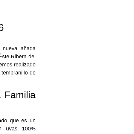
6
a nueva añada
Éste Ribera del
emos realizado
 tempranillo de
 Familia
dado que es un
on uvas 100%