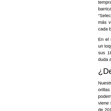
tempr
barri
“Selec
más vi
cada b
En el
un toq
sus 1
duda a
¿De
Nuestr
orilla
podem
viene 
de 201