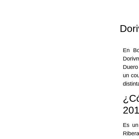
Dori
En Bo
Dorivm
Duero
un cou
distin
¿Có
20
Es un
Riber